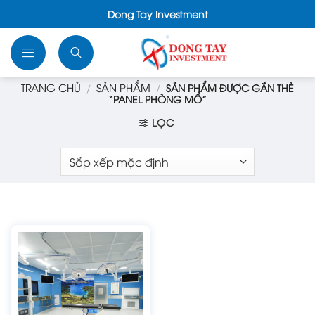
Bỏ
Dong Tay Investment
qua
nội
NGÔN
dung
NGỮ
TRANG CHỦ
SẢN PHẨM
/
/
SẢN PHẨM ĐƯỢC GẮN THẺ
“PANEL PHÒNG MỔ”
LỌC