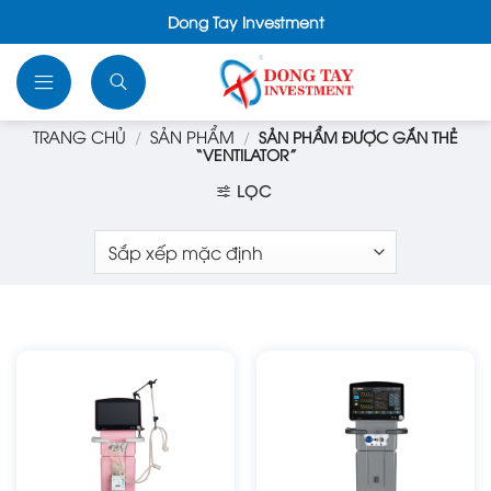
Bỏ
Dong Tay Investment
qua
nội
NGÔN
dung
NGỮ
TRANG CHỦ
SẢN PHẨM
/
/
SẢN PHẨM ĐƯỢC GẮN THẺ
“VENTILATOR”
LỌC